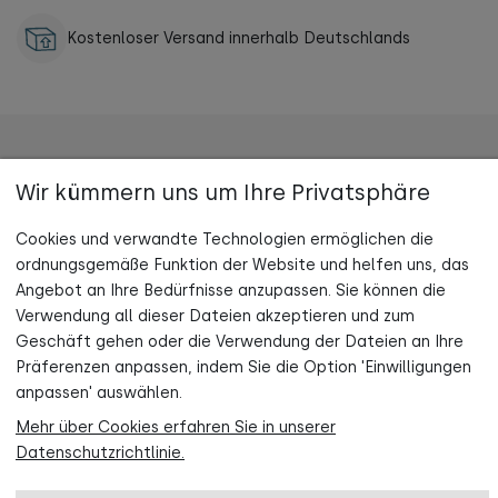
Kostenloser Versand innerhalb Deutschlands
Wir kümmern uns um Ihre Privatsphäre
TUPTI.WOOD
Cookies und verwandte Technologien ermöglichen die
INFORMATION
ordnungsgemäße Funktion der Website und helfen uns, das
Angebot an Ihre Bedürfnisse anzupassen. Sie können die
MEIN KONTO
Verwendung all dieser Dateien akzeptieren und zum
Jetzt Newsletter abonnieren und
Geschäft gehen oder die Verwendung der Dateien an Ihre
5 % Rabatt auf deine erste Bestellung sichern!
Präferenzen anpassen, indem Sie die Option 'Einwilligungen
KONTAKT
anpassen' auswählen.
Mehr über Cookies erfahren Sie in unserer
Jetzt beitreten
Datenschutzrichtlinie.
Datenschutzerklärung