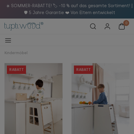
f
☀️ SOMMER-RABATTE! 🏷️ -10 % auf das gesamte Sortiment! |
🛡️ 5 Jahre Garantie ❤️ Von Eltern entwickelt
Kindermöbel
RABATT
RABATT