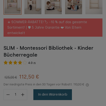
☀️ SOMMER-RABATTE! 🏷️ -10 % auf das gesamte
Sortiment! | 🛡️ 5 Jahre Garantie ❤️ Von Eltern
entwickelt
SLIM - Montessori Bibliothek - Kinder
Bücherregale
4.0
(
1
)
112,50 €
125,00 €
Der niedrigste Preis in den 30 Tagen vor Rabatt:
110,00 €
In den Warenkorb