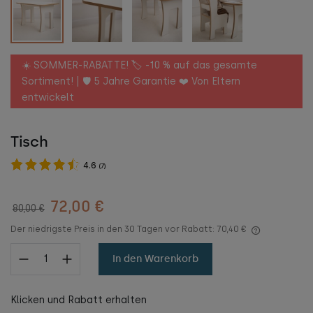
☀️ SOMMER-RABATTE! 🏷️ -10 % auf das gesamte
Sortiment! | 🛡️ 5 Jahre Garantie ❤️ Von Eltern
entwickelt
Tisch
4.6
(
7
)
72,00 €
80,00 €
Der niedrigste Preis in den 30 Tagen vor Rabatt:
70,40 €
In den Warenkorb
Klicken und Rabatt erhalten