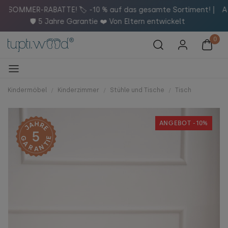
! |
Abonniere unseren Newsletter und erhalte 5 % Rabatt auf
deinen Einkauf! 🚀
Kindermöbel
Kinderzimmer
Stühle und Tische
Tisch
ANGEBOT -10%