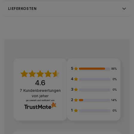
LIEFERKOSTEN
5
86%
4
0%
4.6
3
0%
7
Kundenbewertungen
von jeher
2
14%
gesammelt und verifiziert von
1
0%