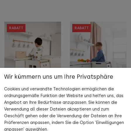
RABATT
RABATT
Wir kümmern uns um Ihre Privatsphäre
Cookies und verwandte Technologien ermöglichen die
ordnungsgemäße Funktion der Website und helfen uns, das
Angebot an Ihre Bedürfnisse anzupassen. Sie können die
Verwendung all dieser Dateien akzeptieren und zum
Jetzt Newsletter abonnieren und
108,00 €
117,00 €
Geschäft gehen oder die Verwendung der Dateien an Ihre
120,00 €
130,00 €
5 % Rabatt auf deine erste Bestellung sichern!
Präferenzen anpassen, indem Sie die Option 'Einwilligungen
EXTRA SAFE - Montessori
NOWAY - Montessori
anpassen' auswählen.
Lernturm Kitchen Helper
Lernturm Kitchen Helper