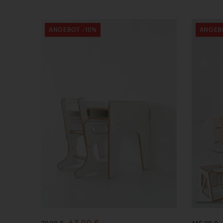
ANGEBOT -10%
ANGEB
In den
I
Warenkorb
War