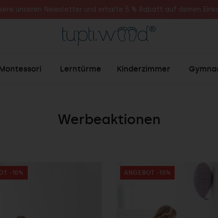
iere unseren Newsletter und erhalte 5 % Rabatt auf deinen Einka
Montessori
Lerntürme
Kinderzimmer
Gymnas
Werbeaktionen
OT -10%
ANGEBOT -10%