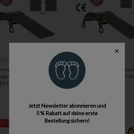
n den
In den
enkorb
Warenkorb
112,50 €
112,50 €
125,00 €
ontessori Bogenwippe L
3-in-1 Montessori Bogenwippe
ogen mit Handgriffen +
Kletterbogen mit Handgriffen
 Rutsche + Kissen - grau
Rutsche + Kissen - grau
Jetzt Newsletter abonnieren und
5 % Rabatt auf deine erste
Bestellung sichern!
OT -10%
ANGEBOT -10%