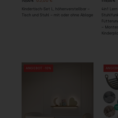
63,00 €
70,00 €
115,00 €
Kindertisch-Set L, höhenverstellbar –
4in1 Ler
Tisch und Stuhl – mit oder ohne Ablage
Stuhlfun
Fütterun
– Montes
Kinderpl
ANGEBOT -10%
ANGEB