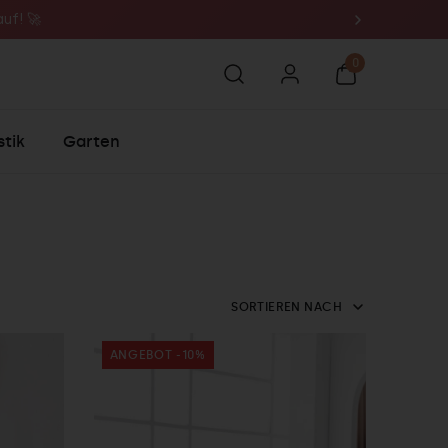
uf! 🚀
tik
Garten
SORTIEREN NACH
ANGEBOT -10%