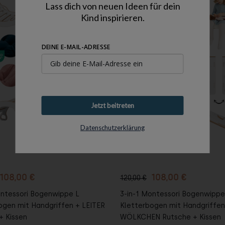
Lass dich von neuen Ideen für dein
Kind inspirieren.
DEINE E-MAIL-ADRESSE
Jetzt beitreten
Datenschutzerklärung
n den
In den
enkorb
Warenkorb
108,00 €
108,00 €
120,00 €
ontessori Bogenwippe L
3-in-1 Montessori Bogenwippe
ogen mit Handgriffen + LEITER
Kletterbogen mit Handgriffen
+ Kissen
WÖLKCHEN Rutsche + Kissen