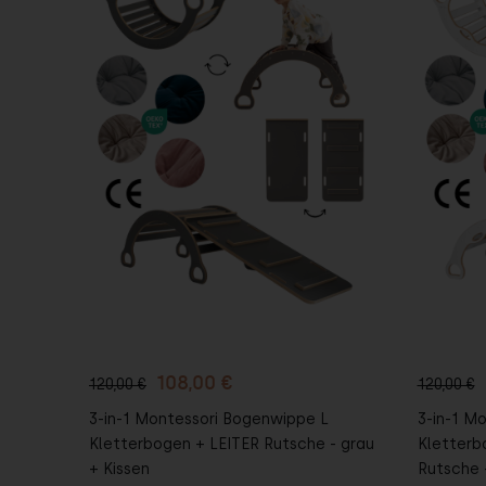
In den
I
Warenkorb
War
108,00 €
120,00 €
120,00 €
3-in-1 Montessori Bogenwippe L
3-in-1 M
Kletterbogen + LEITER Rutsche - grau
Kletterb
+ Kissen
Rutsche 