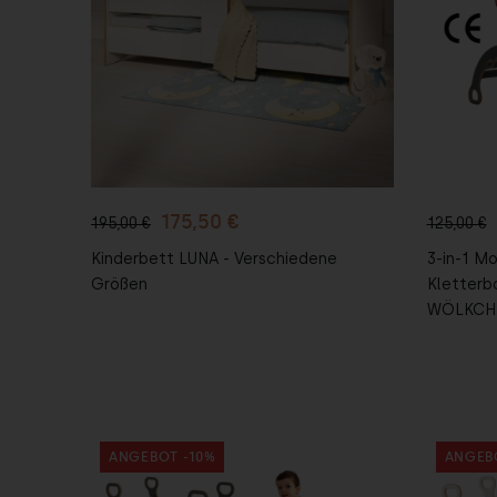
In den
I
Warenkorb
War
175,50 €
195,00 €
125,00 €
Kinderbett LUNA - Verschiedene
3-in-1 M
Größen
Kletterb
WÖLKCHEN
ANGEBOT -10%
ANGEB