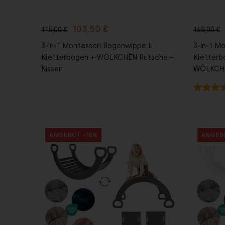
103,50 €
115,00 €
165,00 €
3-in-1 Montessori Bogenwippe L
3-in-1 M
Kletterbogen + WÖLKCHEN Rutsche +
Kletterb
Kissen
WÖLKCHEN
ANGEBOT -10%
ANGEB