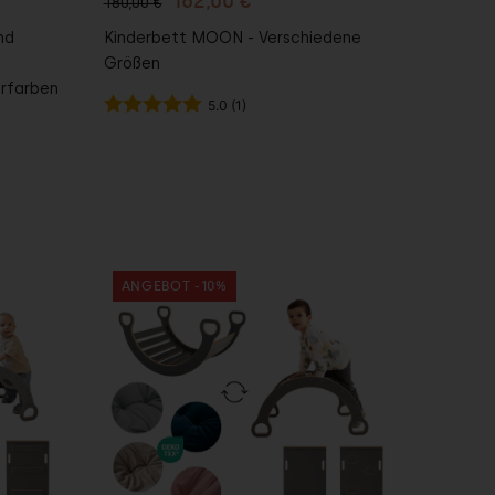
162,00 €
180,00 €
nd
Kinderbett MOON - Verschiedene
Größen
rfarben
5.0 (1)
ANGEBOT -10%