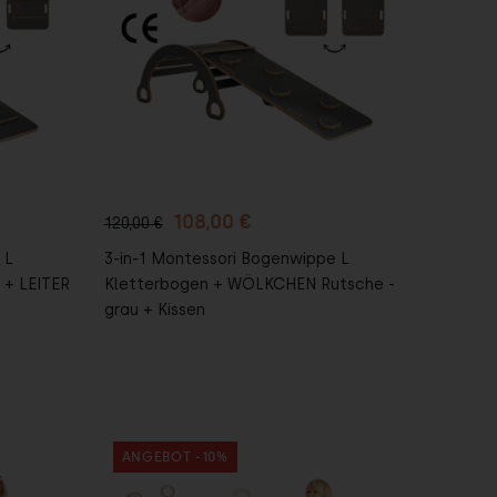
In den
Warenkorb
108,00 €
120,00 €
 L
3-in-1 Montessori Bogenwippe L
 + LEITER
Kletterbogen + WÖLKCHEN Rutsche -
grau + Kissen
ANGEBOT -10%