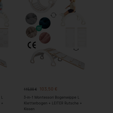
In den
Warenkorb
103,50 €
115,00 €
 L
3-in-1 Montessori Bogenwippe L
 +
Kletterbogen + LEITER Rutsche +
Kissen