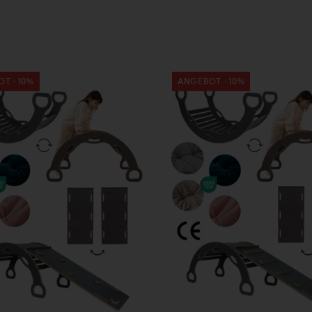
OT -10%
ANGEBOT -10%
n den
In den
enkorb
Warenkorb