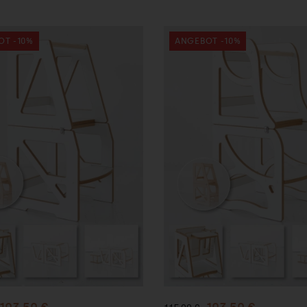
OT -10%
ANGEBOT -10%
n den
In den
enkorb
Warenkorb