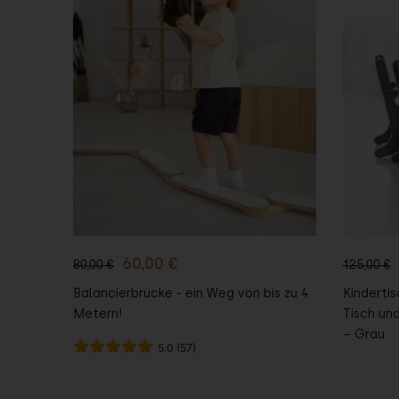
In den
I
Warenkorb
War
60,00 €
80,00 €
125,00 €
Balancierbrücke - ein Weg von bis zu 4
Kindertis
Metern!
Tisch un
– Grau
5.0 (57)