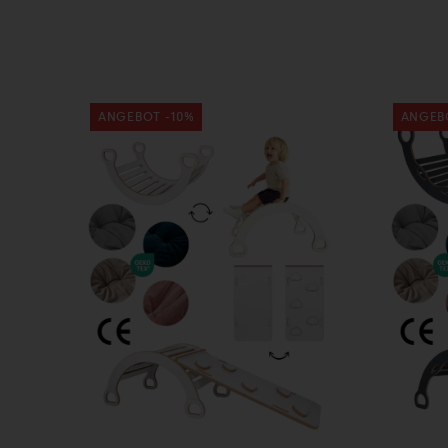
ANGEBOT -10%
ANGEB
In den
I
Warenkorb
War