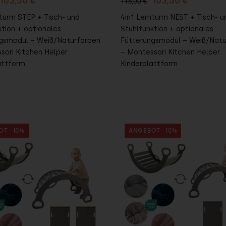
103,50 €
103,50 €
115,00 €
nturm STEP + Tisch- und
4in1 Lernturm NEST + Tisch- u
ktion + optionales
Stuhlfunktion + optionales
gsmodul – Weiß/Naturfarben
Fütterungsmodul – Weiß/Natu
sori Kitchen Helper
– Montessori Kitchen Helper
attform
Kinderplattform
OT -10%
ANGEBOT -10%